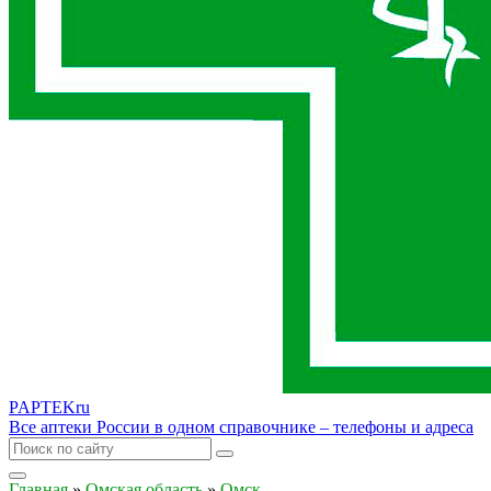
PAPTEK
ru
Все аптеки России в одном справочнике – телефоны и адреса
Главная
»
Омская область
»
Омск