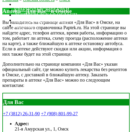
МОСКОВСКАЯ ОБЛАСТЬ
КРАСНОДАРСКИЙ КРАЙ
Аптека "Для Вас" в Омске
ЛЕНИНГРАДСКАЯ ОБЛАСТЬ
РОСТОВСКАЯ ОБЛАСТЬ
Вы находитесь на странице аптеки «Для Вас» в Омске, на
ДРУГИЕ
сайте аптечного справочника Paptek.ru. На этой странице вы
найдете адрес, телефон аптеки, время работы, информацию о
том, работает ли аптека, схему проезда (расположение аптеки
на карте), а также ближайшую к аптеке остановку автобуса.
Если в аптеке действуют скидки или акции, информация о
них также будет на этой странице.
Дополнительно на странице компании «Для Вас» указан
официальный сайт, где можно купить лекарства без рецептов
в Омске, с доставкой в ближайшую аптеку. Заказать
препараты в аптеке «Для Вас» можно по следующим
контактам:
Для Вас
+7 (3812) 26-31-90
+7 (908) 801-99-27
Адрес:
21-я Амурская ул., 1, Омск