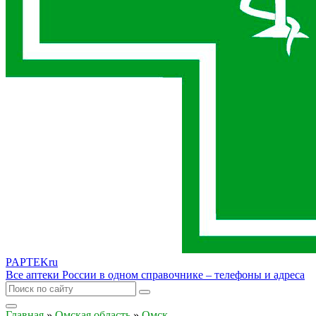
PAPTEK
ru
Все аптеки России в одном справочнике – телефоны и адреса
Главная
»
Омская область
»
Омск