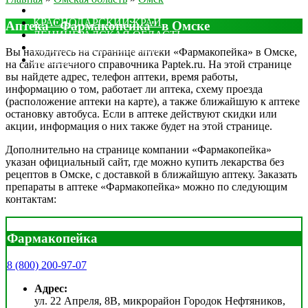
МОСКОВСКАЯ ОБЛАСТЬ
КРАСНОДАРСКИЙ КРАЙ
Аптека "Фармакопейка" в Омске
ЛЕНИНГРАДСКАЯ ОБЛАСТЬ
РОСТОВСКАЯ ОБЛАСТЬ
Вы находитесь на странице аптеки «Фармакопейка» в Омске,
ДРУГИЕ
на сайте аптечного справочника Paptek.ru. На этой странице
вы найдете адрес, телефон аптеки, время работы,
информацию о том, работает ли аптека, схему проезда
(расположение аптеки на карте), а также ближайшую к аптеке
остановку автобуса. Если в аптеке действуют скидки или
акции, информация о них также будет на этой странице.
Дополнительно на странице компании «Фармакопейка»
указан официальный сайт, где можно купить лекарства без
рецептов в Омске, с доставкой в ближайшую аптеку. Заказать
препараты в аптеке «Фармакопейка» можно по следующим
контактам:
Фармакопейка
8 (800) 200-97-07
Адрес:
ул. 22 Апреля, 8В, микрорайон Городок Нефтяников,