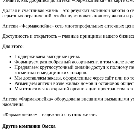
Узнайте, как добраться до аптеки «Фармакопейка» на карте Ом
Долгая и счастливая жизнь – это результат активной заботы о 
серьезных ограничений, чтобы чувствовать полноту жизни и р
Аптеки «Фармакопейка» сеть многопрофильных аптечных центр
Доступность и открытость – главные принципы нашего бизнеса
Для этого:
Поддерживаем выгодные цены.
Формируем разнообразный ассортимент, в том числе леч
Предлагаем круглосуточный онлайн-доступ к полному пе
косметики и медицинских товаров.
Мы доставляем заказы, оформленные через сайт или по те
Размещаем аптеки возле жилых домов и остановок общес
Мы относимся к открытой организации пространства в тор
Аптека «Фармакопейка» оборудована внешними вызывными уст
населения.
«Фармакопейка» – надежный спутник жизни.
Другие компании Омска