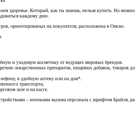
ска
своем здоровье. Который, как ты знаешь, нельзя купить. Но можн
адоваться каждому дню.
ов, ориентированых на покупателя, расположена в Омске.
.
ебную и уходовую косметику от ведущих мировых брендов.
речню лекарственных препаратов, пищевых добавок, товаров дл
лефону, в удобную аптеку или на дом*.
твенного транспорта;
говом зале и на кассе.
ройствами – кнопками вызова персонала с шрифтом Брайля, р