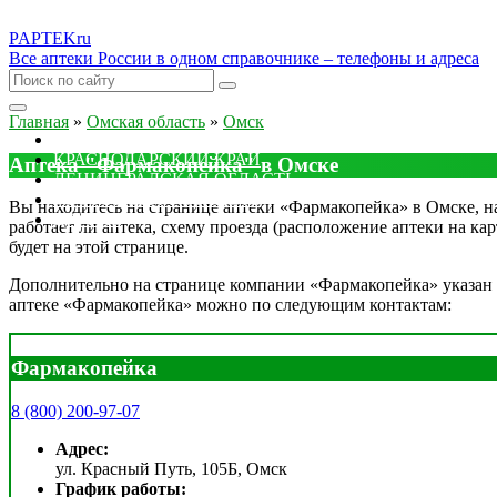
PAPTEK
ru
Все аптеки России в одном справочнике – телефоны и адреса
Главная
»
Омская область
»
Омск
МОСКОВСКАЯ ОБЛАСТЬ
КРАСНОДАРСКИЙ КРАЙ
Аптека "Фармакопейка" в Омске
ЛЕНИНГРАДСКАЯ ОБЛАСТЬ
РОСТОВСКАЯ ОБЛАСТЬ
Вы находитесь на странице аптеки «Фармакопейка» в Омске, на 
ДРУГИЕ
работает ли аптека, схему проезда (расположение аптеки на ка
будет на этой странице.
Дополнительно на странице компании «Фармакопейка» указан о
аптеке «Фармакопейка» можно по следующим контактам:
Фармакопейка
8 (800) 200-97-07
Адрес:
ул. Красный Путь, 105Б, Омск
График работы: