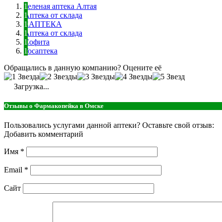
Зеленая аптека Алтая
Аптека от склада
ЕАПТЕКА
Аптека от склада
Софита
Госаптека
Обращались в данную компанию? Оцените её
Загрузка...
Отзывы о Фармакопейка в Омске
Пользовались услугами данной аптеки? Оставьте свой отзыв:
Добавить комментарий
Имя
*
Email
*
Сайт