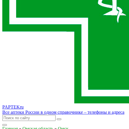
PAPTEK
ru
Все аптеки России в одном справочнике – телефоны и адреса
Главная
»
Омская область
»
Омск