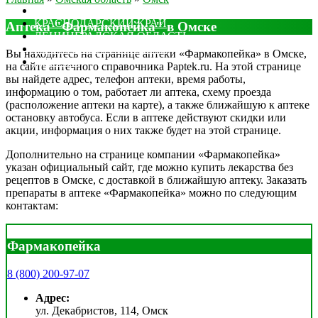
МОСКОВСКАЯ ОБЛАСТЬ
КРАСНОДАРСКИЙ КРАЙ
Аптека "Фармакопейка" в Омске
ЛЕНИНГРАДСКАЯ ОБЛАСТЬ
РОСТОВСКАЯ ОБЛАСТЬ
Вы находитесь на странице аптеки «Фармакопейка» в Омске,
ДРУГИЕ
на сайте аптечного справочника Paptek.ru. На этой странице
вы найдете адрес, телефон аптеки, время работы,
информацию о том, работает ли аптека, схему проезда
(расположение аптеки на карте), а также ближайшую к аптеке
остановку автобуса. Если в аптеке действуют скидки или
акции, информация о них также будет на этой странице.
Дополнительно на странице компании «Фармакопейка»
указан официальный сайт, где можно купить лекарства без
рецептов в Омске, с доставкой в ближайшую аптеку. Заказать
препараты в аптеке «Фармакопейка» можно по следующим
контактам:
Фармакопейка
8 (800) 200-97-07
Адрес:
ул. Декабристов, 114, Омск