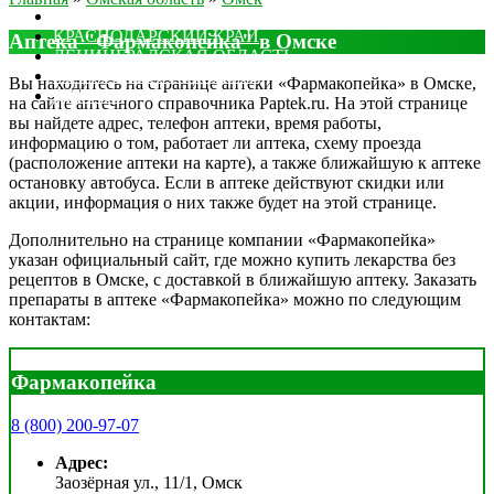
МОСКОВСКАЯ ОБЛАСТЬ
КРАСНОДАРСКИЙ КРАЙ
Аптека "Фармакопейка" в Омске
ЛЕНИНГРАДСКАЯ ОБЛАСТЬ
РОСТОВСКАЯ ОБЛАСТЬ
Вы находитесь на странице аптеки «Фармакопейка» в Омске,
ДРУГИЕ
на сайте аптечного справочника Paptek.ru. На этой странице
вы найдете адрес, телефон аптеки, время работы,
информацию о том, работает ли аптека, схему проезда
(расположение аптеки на карте), а также ближайшую к аптеке
остановку автобуса. Если в аптеке действуют скидки или
акции, информация о них также будет на этой странице.
Дополнительно на странице компании «Фармакопейка»
указан официальный сайт, где можно купить лекарства без
рецептов в Омске, с доставкой в ближайшую аптеку. Заказать
препараты в аптеке «Фармакопейка» можно по следующим
контактам:
Фармакопейка
8 (800) 200-97-07
Адрес:
Заозёрная ул., 11/1, Омск