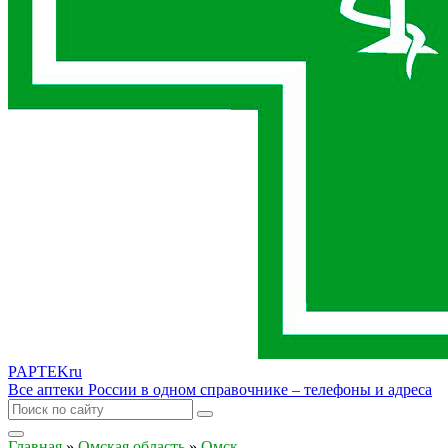
PAPTEK
ru
Все аптеки России в одном справочнике – телефоны и адреса
Главная
»
Омская область
»
Омск