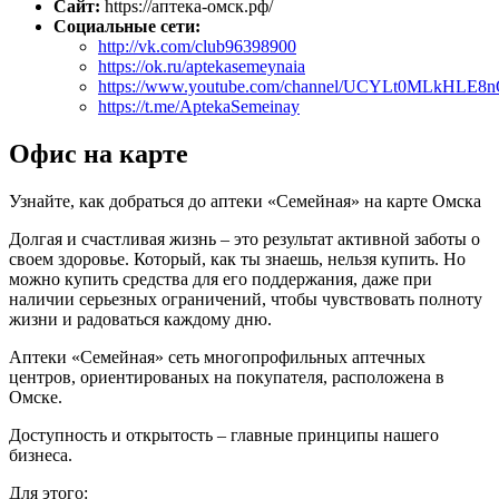
Сайт:
https://аптека-омск.рф/
Социальные сети:
http://vk.com/club96398900
https://ok.ru/aptekasemeynaia
https://www.youtube.com/channel/UCYLt0MLkHLE8
https://t.me/AptekaSemeinay
Офис на карте
Узнайте, как добраться до аптеки «Семейная» на карте Омска
Долгая и счастливая жизнь – это результат активной заботы о
своем здоровье. Который, как ты знаешь, нельзя купить. Но
можно купить средства для его поддержания, даже при
наличии серьезных ограничений, чтобы чувствовать полноту
жизни и радоваться каждому дню.
Аптеки «Семейная» сеть многопрофильных аптечных
центров, ориентированых на покупателя, расположена в
Омске.
Доступность и открытость – главные принципы нашего
бизнеса.
Для этого: