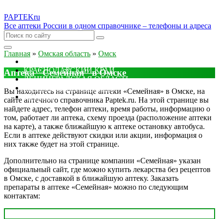
PAPTEK
ru
Все аптеки России в одном справочнике – телефоны и адреса
Главная
»
Омская область
»
Омск
МОСКОВСКАЯ ОБЛАСТЬ
КРАСНОДАРСКИЙ КРАЙ
Аптека "Семейная" в Омске
ЛЕНИНГРАДСКАЯ ОБЛАСТЬ
РОСТОВСКАЯ ОБЛАСТЬ
Вы находитесь на странице аптеки «Семейная» в Омске, на
ДРУГИЕ
сайте аптечного справочника Paptek.ru. На этой странице вы
найдете адрес, телефон аптеки, время работы, информацию о
том, работает ли аптека, схему проезда (расположение аптеки
на карте), а также ближайшую к аптеке остановку автобуса.
Если в аптеке действуют скидки или акции, информация о
них также будет на этой странице.
Дополнительно на странице компании «Семейная» указан
официальный сайт, где можно купить лекарства без рецептов
в Омске, с доставкой в ближайшую аптеку. Заказать
препараты в аптеке «Семейная» можно по следующим
контактам: