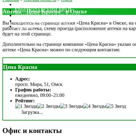
МОСКОВСКАЯ ОБЛАСТЬ
КРАСНОДАРСКИЙ КРАЙ
Аптека "Цена Красна" в Омске
ЛЕНИНГРАДСКАЯ ОБЛАСТЬ
РОСТОВСКАЯ ОБЛАСТЬ
Вы находитесь на странице аптеки «Цена Красна» в Омске, на с
ДРУГИЕ
работает ли аптека, схему проезда (расположение аптеки на ка
будет на этой странице.
Дополнительно на странице компании «Цена Красна» указан офи
аптеке «Цена Красна» можно по следующим контактам:
Цена Красна
Адрес:
просп. Мира, 51, Омск
График работы:
ежедневно, 09:00–21:00
Рейтинг:
Загрузка...
Офис и контакты