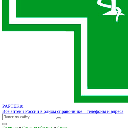
PAPTEK
ru
Все аптеки России в одном справочнике – телефоны и адреса
Главная
»
Омская область
»
Омск