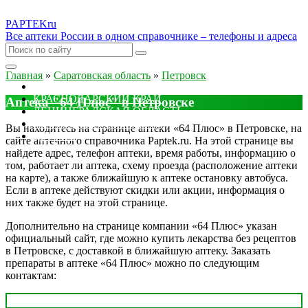
PAPTEK
ru
Все аптеки России в одном справочнике – телефоны и адреса
Главная
»
Саратовская область
»
Петровск
МОСКОВСКАЯ ОБЛАСТЬ
КРАСНОДАРСКИЙ КРАЙ
Аптека "64 Плюс" в Петровске
ЛЕНИНГРАДСКАЯ ОБЛАСТЬ
РОСТОВСКАЯ ОБЛАСТЬ
Вы находитесь на странице аптеки «64 Плюс» в Петровске, на
ДРУГИЕ
сайте аптечного справочника Paptek.ru. На этой странице вы
найдете адрес, телефон аптеки, время работы, информацию о
том, работает ли аптека, схему проезда (расположение аптеки
на карте), а также ближайшую к аптеке остановку автобуса.
Если в аптеке действуют скидки или акции, информация о
них также будет на этой странице.
Дополнительно на странице компании «64 Плюс» указан
официальный сайт, где можно купить лекарства без рецептов
в Петровске, с доставкой в ближайшую аптеку. Заказать
препараты в аптеке «64 Плюс» можно по следующим
контактам: