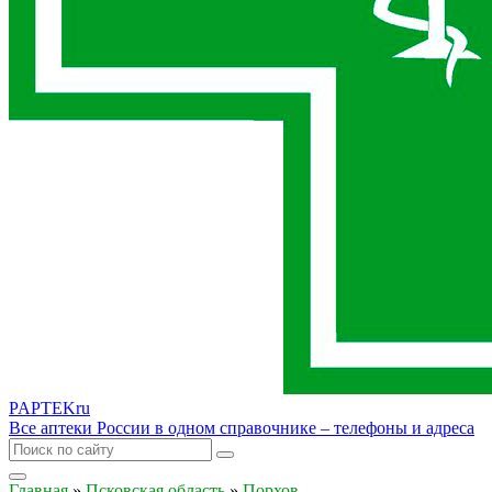
PAPTEK
ru
Все аптеки России в одном справочнике – телефоны и адреса
Главная
»
Псковская область
»
Порхов