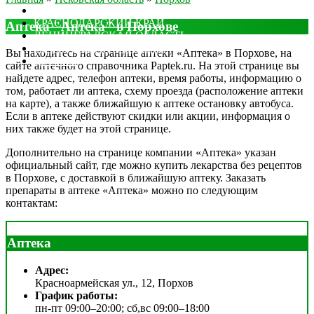
МОСКОВСКАЯ ОБЛАСТЬ
КРАСНОДАРСКИЙ КРАЙ
Аптека "Аптека" в Порхове
ЛЕНИНГРАДСКАЯ ОБЛАСТЬ
РОСТОВСКАЯ ОБЛАСТЬ
Вы находитесь на странице аптеки «Аптека» в Порхове, на
ДРУГИЕ
сайте аптечного справочника Paptek.ru. На этой странице вы
найдете адрес, телефон аптеки, время работы, информацию о
том, работает ли аптека, схему проезда (расположение аптеки
на карте), а также ближайшую к аптеке остановку автобуса.
Если в аптеке действуют скидки или акции, информация о
них также будет на этой странице.
Дополнительно на странице компании «Аптека» указан
официальный сайт, где можно купить лекарства без рецептов
в Порхове, с доставкой в ближайшую аптеку. Заказать
препараты в аптеке «Аптека» можно по следующим
контактам:
Аптека
Адрес:
Красноармейская ул., 12, Порхов
График работы:
пн-пт 09:00–20:00; сб,вс 09:00–18:00