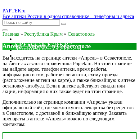
PAPTEK
ru
Все аптеки России в одном справочнике – телефоны и адреса
Главная
»
Республика Крым
»
Севастополь
МОСКОВСКАЯ ОБЛАСТЬ
КРАСНОДАРСКИЙ КРАЙ
Аптека "Апрель" в Севастополе
ЛЕНИНГРАДСКАЯ ОБЛАСТЬ
РОСТОВСКАЯ ОБЛАСТЬ
Вы находитесь на странице аптеки «Апрель» в Севастополе,
ДРУГИЕ
на сайте аптечного справочника Paptek.ru. На этой странице
вы найдете адрес, телефон аптеки, время работы,
информацию о том, работает ли аптека, схему проезда
(расположение аптеки на карте), а также ближайшую к аптеке
остановку автобуса. Если в аптеке действуют скидки или
акции, информация о них также будет на этой странице.
Дополнительно на странице компании «Апрель» указан
официальный сайт, где можно купить лекарства без рецептов
в Севастополе, с доставкой в ближайшую аптеку. Заказать
препараты в аптеке «Апрель» можно по следующим
контактам: