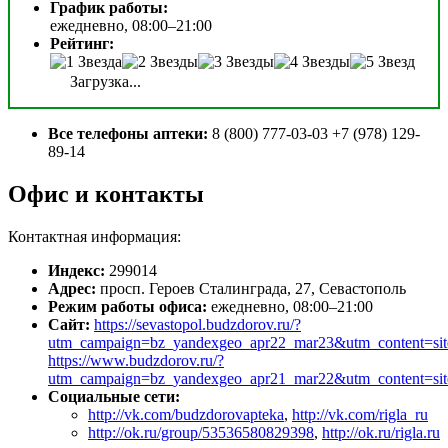
График работы:
ежедневно, 08:00–21:00
Рейтинг:
Загрузка...
Все телефоны аптеки:
8 (800) 777-03-03 +7 (978) 129-
89-14
Офис и контакты
Контактная информация:
Индекс:
299014
Адрес:
просп. Героев Сталинграда, 27, Севастополь
Режим работы офиса:
ежедневно, 08:00–21:00
Сайт:
https://sevastopol.budzdorov.ru/?
utm_campaign=bz_yandexgeo_apr22_mar23&utm_content=s
https://www.budzdorov.ru/?
utm_campaign=bz_yandexgeo_apr21_mar22&utm_content=s
Социальные сети:
http://vk.com/budzdorovapteka
,
http://vk.com/rigla_ru
http://ok.ru/group/53536580829398
,
http://ok.ru/rigla.ru