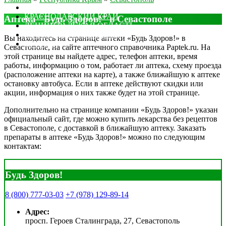
МОСКОВСКАЯ ОБЛАСТЬ
КРАСНОДАРСКИЙ КРАЙ
Аптека "Будь Здоров!" в Севастополе
ЛЕНИНГРАДСКАЯ ОБЛАСТЬ
РОСТОВСКАЯ ОБЛАСТЬ
Вы находитесь на странице аптеки «Будь Здоров!» в
ДРУГИЕ
Севастополе, на сайте аптечного справочника Paptek.ru. На
этой странице вы найдете адрес, телефон аптеки, время
работы, информацию о том, работает ли аптека, схему проезда
(расположение аптеки на карте), а также ближайшую к аптеке
остановку автобуса. Если в аптеке действуют скидки или
акции, информация о них также будет на этой странице.
Дополнительно на странице компании «Будь Здоров!» указан
официальный сайт, где можно купить лекарства без рецептов
в Севастополе, с доставкой в ближайшую аптеку. Заказать
препараты в аптеке «Будь Здоров!» можно по следующим
контактам:
Будь Здоров!
8 (800) 777-03-03
+7 (978) 129-89-14
Адрес:
просп. Героев Сталинграда, 27, Севастополь