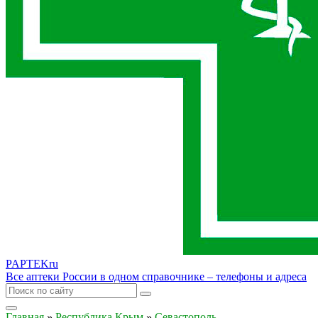
PAPTEK
ru
Все аптеки России в одном справочнике – телефоны и адреса
Главная
»
Республика Крым
»
Севастополь