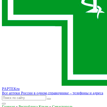
PAPTEK
ru
Все аптеки России в одном справочнике – телефоны и адреса
Главная
»
Республика Крым
»
Севастополь