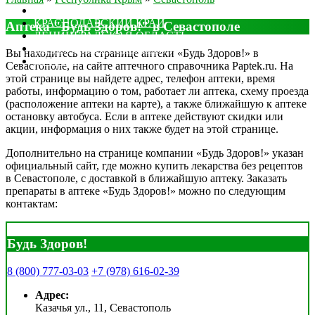
МОСКОВСКАЯ ОБЛАСТЬ
КРАСНОДАРСКИЙ КРАЙ
Аптека "Будь Здоров!" в Севастополе
ЛЕНИНГРАДСКАЯ ОБЛАСТЬ
РОСТОВСКАЯ ОБЛАСТЬ
Вы находитесь на странице аптеки «Будь Здоров!» в
ДРУГИЕ
Севастополе, на сайте аптечного справочника Paptek.ru. На
этой странице вы найдете адрес, телефон аптеки, время
работы, информацию о том, работает ли аптека, схему проезда
(расположение аптеки на карте), а также ближайшую к аптеке
остановку автобуса. Если в аптеке действуют скидки или
акции, информация о них также будет на этой странице.
Дополнительно на странице компании «Будь Здоров!» указан
официальный сайт, где можно купить лекарства без рецептов
в Севастополе, с доставкой в ближайшую аптеку. Заказать
препараты в аптеке «Будь Здоров!» можно по следующим
контактам:
Будь Здоров!
8 (800) 777-03-03
+7 (978) 616-02-39
Адрес:
Казачья ул., 11, Севастополь