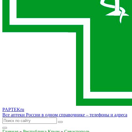
PAPTEK
ru
Все аптеки России в одном справочнике – телефоны и адреса
Главная
»
Республика Крым
»
Севастополь