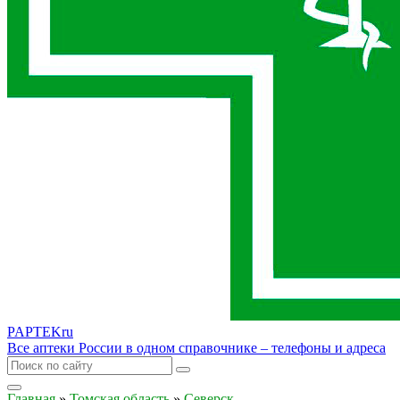
PAPTEK
ru
Все аптеки России в одном справочнике – телефоны и адреса
Главная
»
Томская область
»
Северск