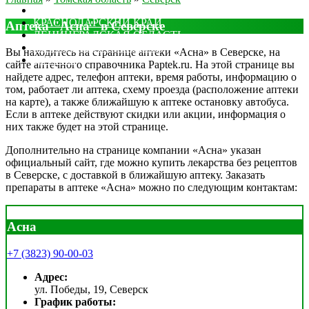
МОСКОВСКАЯ ОБЛАСТЬ
КРАСНОДАРСКИЙ КРАЙ
Аптека "Асна" в Северске
ЛЕНИНГРАДСКАЯ ОБЛАСТЬ
РОСТОВСКАЯ ОБЛАСТЬ
Вы находитесь на странице аптеки «Асна» в Северске, на
ДРУГИЕ
сайте аптечного справочника Paptek.ru. На этой странице вы
найдете адрес, телефон аптеки, время работы, информацию о
том, работает ли аптека, схему проезда (расположение аптеки
на карте), а также ближайшую к аптеке остановку автобуса.
Если в аптеке действуют скидки или акции, информация о
них также будет на этой странице.
Дополнительно на странице компании «Асна» указан
официальный сайт, где можно купить лекарства без рецептов
в Северске, с доставкой в ближайшую аптеку. Заказать
препараты в аптеке «Асна» можно по следующим контактам:
Асна
+7 (3823) 90-00-03
Адрес:
ул. Победы, 19, Северск
График работы: