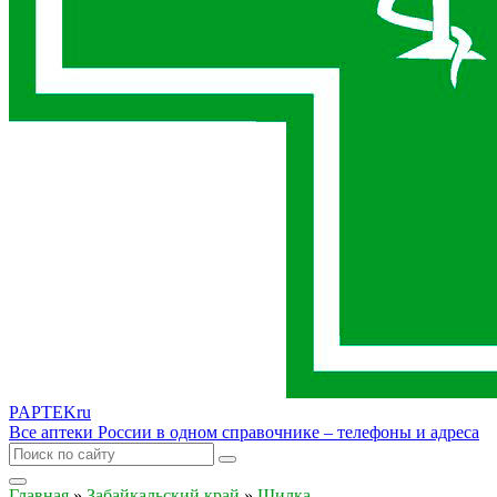
PAPTEK
ru
Все аптеки России в одном справочнике – телефоны и адреса
Главная
»
Забайкальский край
»
Шилка