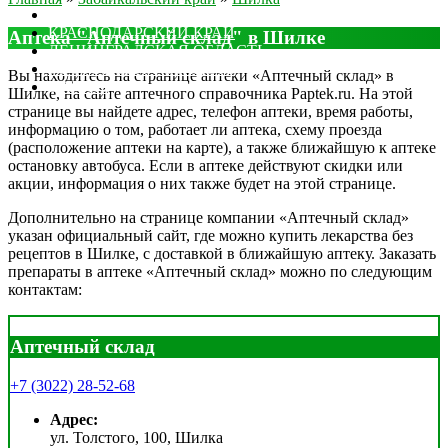
МОСКОВСКАЯ ОБЛАСТЬ
КРАСНОДАРСКИЙ КРАЙ
Аптека "Аптечный склад" в Шилке
ЛЕНИНГРАДСКАЯ ОБЛАСТЬ
РОСТОВСКАЯ ОБЛАСТЬ
Вы находитесь на странице аптеки «Аптечный склад» в
ДРУГИЕ
Шилке, на сайте аптечного справочника Paptek.ru. На этой
странице вы найдете адрес, телефон аптеки, время работы,
информацию о том, работает ли аптека, схему проезда
(расположение аптеки на карте), а также ближайшую к аптеке
остановку автобуса. Если в аптеке действуют скидки или
акции, информация о них также будет на этой странице.
Дополнительно на странице компании «Аптечный склад»
указан официальный сайт, где можно купить лекарства без
рецептов в Шилке, с доставкой в ближайшую аптеку. Заказать
препараты в аптеке «Аптечный склад» можно по следующим
контактам:
Аптечный склад
+7 (3022) 28-52-68
Адрес:
ул. Толстого, 100, Шилка