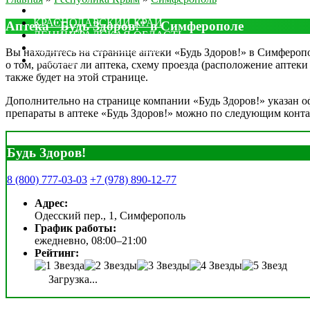
МОСКОВСКАЯ ОБЛАСТЬ
КРАСНОДАРСКИЙ КРАЙ
Аптека "Будь Здоров!" в Симферополе
ЛЕНИНГРАДСКАЯ ОБЛАСТЬ
РОСТОВСКАЯ ОБЛАСТЬ
Вы находитесь на странице аптеки «Будь Здоров!» в Симферопол
ДРУГИЕ
о том, работает ли аптека, схему проезда (расположение аптек
также будет на этой странице.
Дополнительно на странице компании «Будь Здоров!» указан оф
препараты в аптеке «Будь Здоров!» можно по следующим конта
Будь Здоров!
8 (800) 777-03-03
+7 (978) 890-12-77
Адрес:
Одесский пер., 1, Симферополь
График работы:
ежедневно, 08:00–21:00
Рейтинг:
Загрузка...