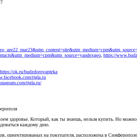
77
exgeo_apr22_mar23&utm_content=site&utm_medium=cpm&utm_source
ontacts&utm_medium=cpm&utm_source=yandexgeo
,
https://www.budz
https://ok.ru/budzdorovapteka
w.facebook.com/rigla.ru
stagram.com/rigla.ru/
ферополя
своем здоровье. Который, как ты знаешь, нельзя купить. Но можн
адоваться каждому дню.
ов, ориентированых на покупателя, расположена в Симферополе