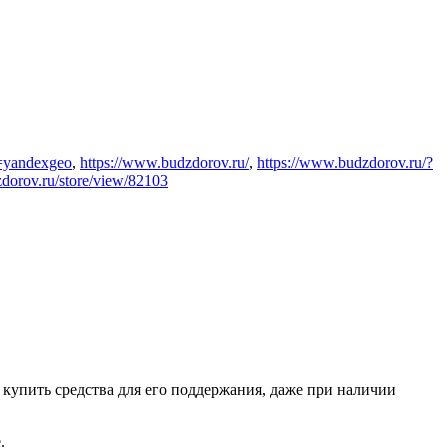
=yandexgeo
,
https://www.budzdorov.ru/
,
https://www.budzdorov.ru/?
dorov.ru/store/view/82103
о купить средства для его поддержания, даже при наличии
.