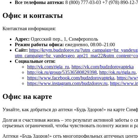
Все телефоны аптеки:
8 (800) 777-03-03 +7 (978) 890-12-
Офис и контакты
Контактная информация:
Адрес:
Одесский пер., 1, Симферополь
Режим работы офиса:
ежедневно, 08:00–21:00
Сайт:
https://krym.budzdorov.ru/?utm_campaign=bz_yand
utm_campaign=bz_yandexgeo_apr21_mar22&utm_content=c
Социальные сети:
http://vk.com/rigla_ru
,
https://vk.com/budzdorovapteka
http://ok.ru/group/53536580829398
,
http://ok.ru/rigla.ru
,
https://www.facebook.com/budzdorovapteka
,
https://ww
https://www.instagram.com/budzdorov.ru
,
https://www.in
Офис на карте
Узнайте, как добраться до аптеки «Будь Здоров!» на карте Сим
Долгая и счастливая жизнь – это результат активной заботы о 
серьезных ограничений, чтобы чувствовать полноту жизни и р
Аптеки «Будь Здоров!» сеть многопрофильных аптечных центр