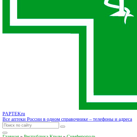
PAPTEK
ru
Все аптеки России в одном справочнике – телефоны и адреса
Главная
»
Республика Крым
»
Симферополь