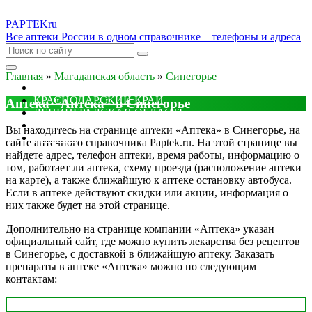
PAPTEK
ru
Все аптеки России в одном справочнике – телефоны и адреса
Главная
»
Магаданская область
»
Синегорье
МОСКОВСКАЯ ОБЛАСТЬ
КРАСНОДАРСКИЙ КРАЙ
Аптека "Аптека" в Синегорье
ЛЕНИНГРАДСКАЯ ОБЛАСТЬ
РОСТОВСКАЯ ОБЛАСТЬ
Вы находитесь на странице аптеки «Аптека» в Синегорье, на
ДРУГИЕ
сайте аптечного справочника Paptek.ru. На этой странице вы
найдете адрес, телефон аптеки, время работы, информацию о
том, работает ли аптека, схему проезда (расположение аптеки
на карте), а также ближайшую к аптеке остановку автобуса.
Если в аптеке действуют скидки или акции, информация о
них также будет на этой странице.
Дополнительно на странице компании «Аптека» указан
официальный сайт, где можно купить лекарства без рецептов
в Синегорье, с доставкой в ближайшую аптеку. Заказать
препараты в аптеке «Аптека» можно по следующим
контактам: