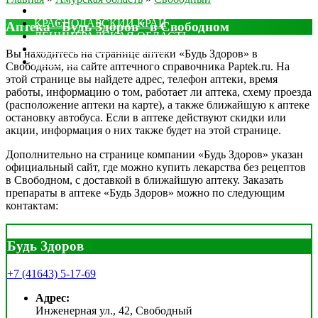
МОСКОВСКАЯ ОБЛАСТЬ
КРАСНОДАРСКИЙ КРАЙ
Аптека "Будь Здоров" в Свободном
ЛЕНИНГРАДСКАЯ ОБЛАСТЬ
РОСТОВСКАЯ ОБЛАСТЬ
Вы находитесь на странице аптеки «Будь Здоров» в
ДРУГИЕ
Свободном, на сайте аптечного справочника Paptek.ru. На
этой странице вы найдете адрес, телефон аптеки, время
работы, информацию о том, работает ли аптека, схему проезда
(расположение аптеки на карте), а также ближайшую к аптеке
остановку автобуса. Если в аптеке действуют скидки или
акции, информация о них также будет на этой странице.
Дополнительно на странице компании «Будь Здоров» указан
официальный сайт, где можно купить лекарства без рецептов
в Свободном, с доставкой в ближайшую аптеку. Заказать
препараты в аптеке «Будь Здоров» можно по следующим
контактам:
Будь Здоров
+7 (41643) 5-17-69
Адрес:
Инженерная ул., 42, Свободный