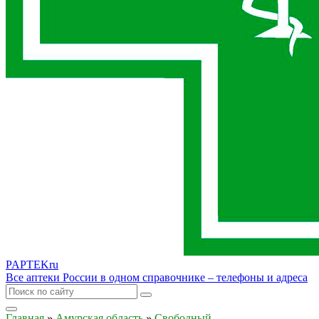
PAPTEK
ru
Все аптеки России в одном справочнике – телефоны и адреса
Главная
»
Амурская область
»
Свободный