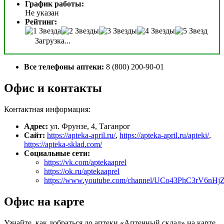
График работы:
Не указан
Рейтинг:
Загрузка...
Все телефоны аптеки:
8 (800) 200-90-01
Офис и контакты
Контактная информация:
Адрес:
ул. Фрунзе, 4, Таганрог
Сайт:
https://apteka-april.ru/
,
https://apteka-april.ru/apteki/
,
https://apteka-sklad.com/
Социальные сети:
https://vk.com/aptekaaprel
https://ok.ru/aptekaaprel
https://www.youtube.com/channel/UCo43PhC3rV6nH
Офис на карте
Узнайте, как добраться до аптеки «Аптечный склад» на карте