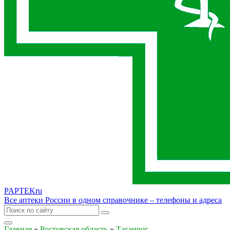
PAPTEK
ru
Все аптеки России в одном справочнике – телефоны и адреса
Главная
»
Ростовская область
»
Таганрог