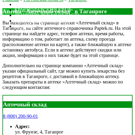
МОСКОВСКАЯ ОБЛАСТЬ
КРАСНОДАРСКИЙ КРАЙ
Аптека "Аптечный склад" в Таганроге
ЛЕНИНГРАДСКАЯ ОБЛАСТЬ
РОСТОВСКАЯ ОБЛАСТЬ
Вы находитесь на странице аптеки «Аптечный склад» в
ДРУГИЕ
Таганроге, на сайте аптечного справочника Paptek.ru. На этой
странице вы найдете адрес, телефон аптеки, время работы,
информацию о том, работает ли аптека, схему проезда
(расположение аптеки на карте), а также ближайшую к аптеке
остановку автобуса. Если в аптеке действуют скидки или
акции, информация о них также будет на этой странице.
Дополнительно на странице компании «Аптечный склад»
указан официальный сайт, где можно купить лекарства без
рецептов в Таганроге, с доставкой в ближайшую аптеку.
Заказать препараты в аптеке «Аптечный склад» можно по
следующим контактам:
Аптечный склад
8 (800) 200-90-01
Адрес:
ул. Фрунзе, 4, Таганрог