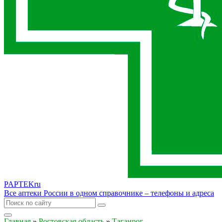
PAPTEK
ru
Все аптеки России в одном справочнике – телефоны и адреса
Главная
»
Ростовская область
»
Таганрог