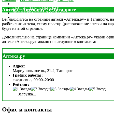
МОСКОВСКАЯ ОБЛАСТЬ
КРАСНОДАРСКИЙ КРАЙ
Аптека "Аптека.ру" в Таганроге
ЛЕНИНГРАДСКАЯ ОБЛАСТЬ
РОСТОВСКАЯ ОБЛАСТЬ
Вы находитесь на странице аптеки «Аптека.ру» в Таганроге, на
ДРУГИЕ
работает ли аптека, схему проезда (расположение аптеки на ка
будет на этой странице.
Дополнительно на странице компании «Аптека.ру» указан офици
аптеке «Аптека.ру» можно по следующим контактам:
Аптека.ру
Адрес:
Мариупольское ш., 21-2, Таганрог
График работы:
ежедневно, 09:00–20:00
Рейтинг:
Загрузка...
Офис и контакты