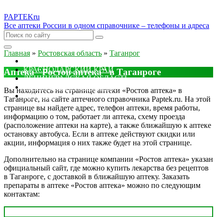
PAPTEK
ru
Все аптеки России в одном справочнике – телефоны и адреса
Главная
»
Ростовская область
»
Таганрог
МОСКОВСКАЯ ОБЛАСТЬ
КРАСНОДАРСКИЙ КРАЙ
Аптека "Ростов аптека" в Таганроге
ЛЕНИНГРАДСКАЯ ОБЛАСТЬ
РОСТОВСКАЯ ОБЛАСТЬ
Вы находитесь на странице аптеки «Ростов аптека» в
ДРУГИЕ
Таганроге, на сайте аптечного справочника Paptek.ru. На этой
странице вы найдете адрес, телефон аптеки, время работы,
информацию о том, работает ли аптека, схему проезда
(расположение аптеки на карте), а также ближайшую к аптеке
остановку автобуса. Если в аптеке действуют скидки или
акции, информация о них также будет на этой странице.
Дополнительно на странице компании «Ростов аптека» указан
официальный сайт, где можно купить лекарства без рецептов
в Таганроге, с доставкой в ближайшую аптеку. Заказать
препараты в аптеке «Ростов аптека» можно по следующим
контактам: