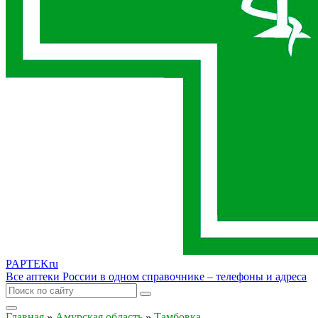
PAPTEK
ru
Все аптеки России в одном справочнике – телефоны и адреса
Главная
»
Амурская область
»
Тамбовка