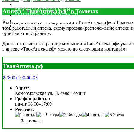
МОСКОВСКАЯ ОБЛАСТЬ
КРАСНОДАРСКИЙ КРАЙ
Аптека "ТвояАптека.рф" в Томичах
ЛЕНИНГРАДСКАЯ ОБЛАСТЬ
РОСТОВСКАЯ ОБЛАСТЬ
Вы находитесь на странице аптеки «ТвояАптека.рф» в Томичах, 
ДРУГИЕ
том, работает ли аптека, схему проезда (расположение аптеки 
будет на этой странице.
Дополнительно на странице компании «ТвояАптека.рф» указан о
в аптеке «ТвояАптека.рф» можно по следующим контактам:
ТвояАптека.рф
8 (800) 100-00-03
Адрес:
Комсомольская ул., 4, село Томичи
График работы:
пн-пт 08:00–17:00
Рейтинг:
Загрузка...