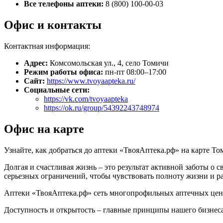
Все телефоны аптеки:
8 (800) 100-00-03
Офис и контакты
Контактная информация:
Адрес:
Комсомольская ул., 4, село Томичи
Режим работы офиса:
пн-пт 08:00–17:00
Сайт:
https://www.tvoyaapteka.ru/
Социальные сети:
https://vk.com/tvoyaapteka
https://ok.ru/group/54392243748974
Офис на карте
Узнайте, как добраться до аптеки «ТвояАптека.рф» на карте Т
Долгая и счастливая жизнь – это результат активной заботы о 
серьезных ограничений, чтобы чувствовать полноту жизни и р
Аптеки «ТвояАптека.рф» сеть многопрофильных аптечных цент
Доступность и открытость – главные принципы нашего бизнеса