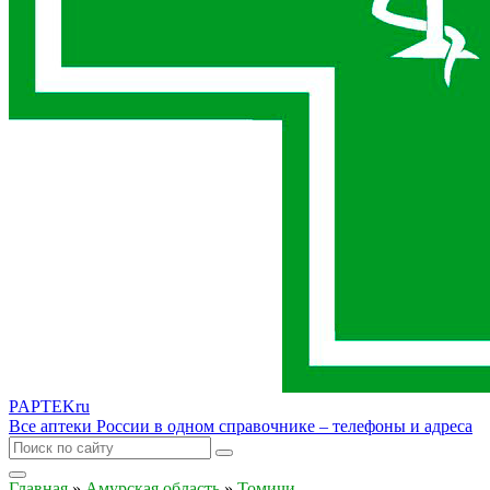
PAPTEK
ru
Все аптеки России в одном справочнике – телефоны и адреса
Главная
»
Амурская область
»
Томичи