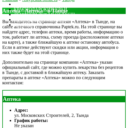
МОСКОВСКАЯ ОБЛАСТЬ
КРАСНОДАРСКИЙ КРАЙ
Аптека "Аптека" в Тынде
ЛЕНИНГРАДСКАЯ ОБЛАСТЬ
РОСТОВСКАЯ ОБЛАСТЬ
Вы находитесь на странице аптеки «Аптека» в Тынде, на
ДРУГИЕ
сайте аптечного справочника Paptek.ru. На этой странице вы
найдете адрес, телефон аптеки, время работы, информацию о
том, работает ли аптека, схему проезда (расположение аптеки
на карте), а также ближайшую к аптеке остановку автобуса.
Если в аптеке действуют скидки или акции, информация о
них также будет на этой странице.
Дополнительно на странице компании «Аптека» указан
официальный сайт, где можно купить лекарства без рецептов
в Тынде, с доставкой в ближайшую аптеку. Заказать
препараты в аптеке «Аптека» можно по следующим
контактам:
Аптека
Адрес:
ул. Московских Строителей, 2, Тында
График работы:
Не указан