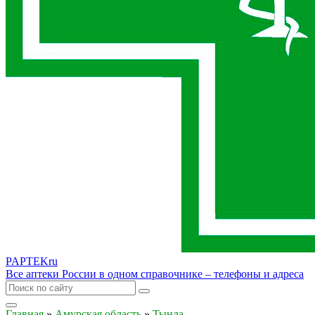
PAPTEK
ru
Все аптеки России в одном справочнике – телефоны и адреса
Главная
»
Амурская область
»
Тында