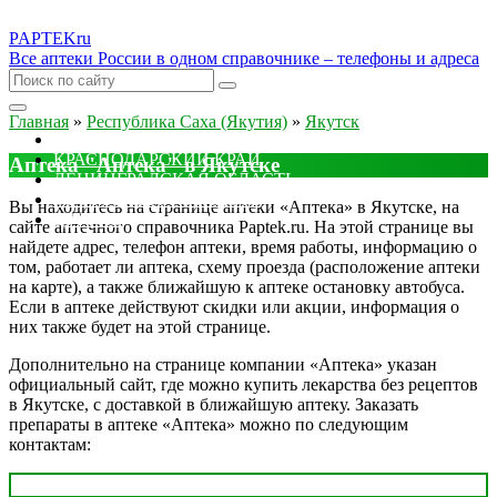
PAPTEK
ru
Все аптеки России в одном справочнике – телефоны и адреса
Главная
»
Республика Саха (Якутия)
»
Якутск
МОСКОВСКАЯ ОБЛАСТЬ
КРАСНОДАРСКИЙ КРАЙ
Аптека "Аптека" в Якутске
ЛЕНИНГРАДСКАЯ ОБЛАСТЬ
РОСТОВСКАЯ ОБЛАСТЬ
Вы находитесь на странице аптеки «Аптека» в Якутске, на
ДРУГИЕ
сайте аптечного справочника Paptek.ru. На этой странице вы
найдете адрес, телефон аптеки, время работы, информацию о
том, работает ли аптека, схему проезда (расположение аптеки
на карте), а также ближайшую к аптеке остановку автобуса.
Если в аптеке действуют скидки или акции, информация о
них также будет на этой странице.
Дополнительно на странице компании «Аптека» указан
официальный сайт, где можно купить лекарства без рецептов
в Якутске, с доставкой в ближайшую аптеку. Заказать
препараты в аптеке «Аптека» можно по следующим
контактам: