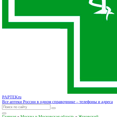
PAPTEK
ru
Все аптеки России в одном справочнике – телефоны и адреса
Главная
»
Москва и Московская область
»
Жуковский