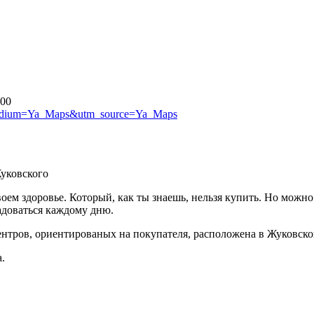
:00
medium=Ya_Maps&utm_source=Ya_Maps
Жуковского
своем здоровье. Который, как ты знаешь, нельзя купить. Но можн
адоваться каждому дню.
нтров, ориентированых на покупателя, расположена в Жуковско
.