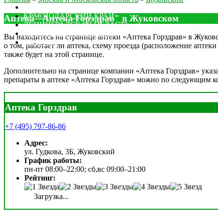
МОСКОВСКАЯ ОБЛАСТЬ
КРАСНОДАРСКИЙ КРАЙ
Аптека "Аптека Горздрав" в Жуковском
ЛЕНИНГРАДСКАЯ ОБЛАСТЬ
РОСТОВСКАЯ ОБЛАСТЬ
Вы находитесь на странице аптеки «Аптека Горздрав» в Жуковс
ДРУГИЕ
о том, работает ли аптека, схему проезда (расположение аптек
также будет на этой странице.
Дополнительно на странице компании «Аптека Горздрав» указан
препараты в аптеке «Аптека Горздрав» можно по следующим к
Аптека Горздрав
+7 (495) 797-86-86
Адрес:
ул. Гудкова, 3Б, Жуковский
График работы:
пн-пт 08:00–22:00; сб,вс 09:00–21:00
Рейтинг:
Загрузка...