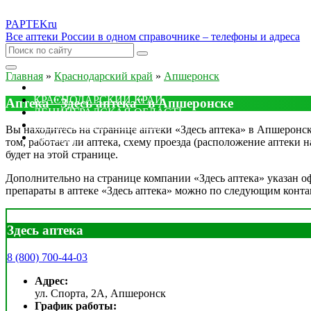
PAPTEK
ru
Все аптеки России в одном справочнике – телефоны и адреса
Главная
»
Краснодарский край
»
Апшеронск
МОСКОВСКАЯ ОБЛАСТЬ
КРАСНОДАРСКИЙ КРАЙ
Аптека "Здесь аптека" в Апшеронске
ЛЕНИНГРАДСКАЯ ОБЛАСТЬ
РОСТОВСКАЯ ОБЛАСТЬ
Вы находитесь на странице аптеки «Здесь аптека» в Апшеронске
ДРУГИЕ
том, работает ли аптека, схему проезда (расположение аптеки 
будет на этой странице.
Дополнительно на странице компании «Здесь аптека» указан оф
препараты в аптеке «Здесь аптека» можно по следующим конта
Здесь аптека
8 (800) 700-44-03
Адрес:
ул. Спорта, 2А, Апшеронск
График работы: