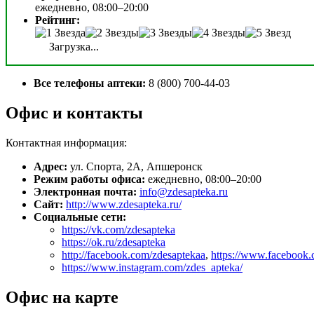
ежедневно, 08:00–20:00
Рейтинг:
Загрузка...
Все телефоны аптеки:
8 (800) 700-44-03
Офис и контакты
Контактная информация:
Адрес:
ул. Спорта, 2А, Апшеронск
Режим работы офиса:
ежедневно, 08:00–20:00
Электронная почта:
info@zdesapteka.ru
Сайт:
http://www.zdesapteka.ru/
Социальные сети:
https://vk.com/zdesapteka
https://ok.ru/zdesapteka
http://facebook.com/zdesaptekaa
,
https://www.facebook.
https://www.instagram.com/zdes_apteka/
Офис на карте