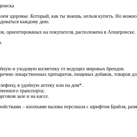
еронска
своем здоровье. Который, как ты знаешь, нельзя купить. Но можн
адоваться каждому дню.
ов, ориентированых на покупателя, расположена в Апшеронске.
.
ебную и уходовую косметику от ведущих мировых брендов.
речню лекарственных препаратов, пищевых добавок, товаров дл
лефону, в удобную аптеку или на дом*.
твенного транспорта;
говом зале и на кассе.
ойствами – кнопками вызова персонала с шрифтом Брайля, раз