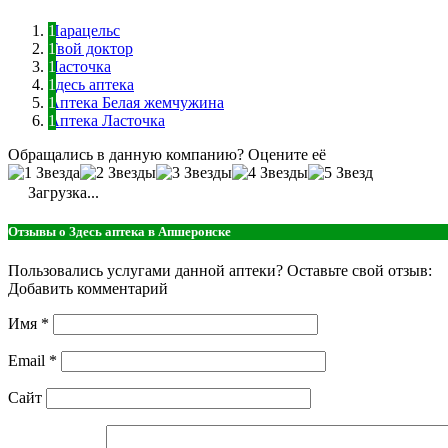
Парацельс
Твой доктор
Ласточка
Здесь аптека
Аптека Белая жемчужина
Аптека Ласточка
Обращались в данную компанию? Оцените её
Загрузка...
Отзывы о Здесь аптека в Апшеронске
Пользовались услугами данной аптеки? Оставьте свой отзыв:
Добавить комментарий
Имя
*
Email
*
Сайт