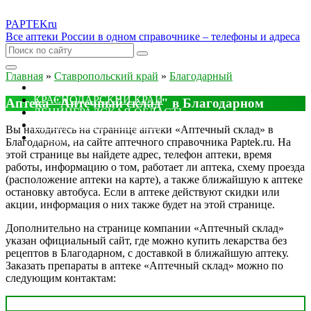
PAPTEK
ru
Все аптеки России в одном справочнике – телефоны и адреса
Главная
»
Ставропольский край
»
Благодарный
МОСКОВСКАЯ ОБЛАСТЬ
КРАСНОДАРСКИЙ КРАЙ
Аптека "Аптечный склад" в Благодарном
ЛЕНИНГРАДСКАЯ ОБЛАСТЬ
РОСТОВСКАЯ ОБЛАСТЬ
Вы находитесь на странице аптеки «Аптечный склад» в
ДРУГИЕ
Благодарном, на сайте аптечного справочника Paptek.ru. На
этой странице вы найдете адрес, телефон аптеки, время
работы, информацию о том, работает ли аптека, схему проезда
(расположение аптеки на карте), а также ближайшую к аптеке
остановку автобуса. Если в аптеке действуют скидки или
акции, информация о них также будет на этой странице.
Дополнительно на странице компании «Аптечный склад»
указан официальный сайт, где можно купить лекарства без
рецептов в Благодарном, с доставкой в ближайшую аптеку.
Заказать препараты в аптеке «Аптечный склад» можно по
следующим контактам: