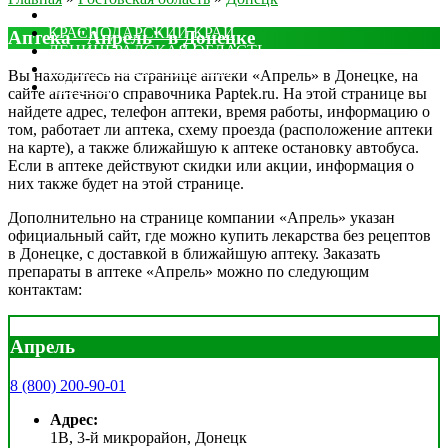
МОСКОВСКАЯ ОБЛАСТЬ
КРАСНОДАРСКИЙ КРАЙ
Аптека "Апрель" в Донецке
ЛЕНИНГРАДСКАЯ ОБЛАСТЬ
РОСТОВСКАЯ ОБЛАСТЬ
Вы находитесь на странице аптеки «Апрель» в Донецке, на
ДРУГИЕ
сайте аптечного справочника Paptek.ru. На этой странице вы
найдете адрес, телефон аптеки, время работы, информацию о
том, работает ли аптека, схему проезда (расположение аптеки
на карте), а также ближайшую к аптеке остановку автобуса.
Если в аптеке действуют скидки или акции, информация о
них также будет на этой странице.
Дополнительно на странице компании «Апрель» указан
официальный сайт, где можно купить лекарства без рецептов
в Донецке, с доставкой в ближайшую аптеку. Заказать
препараты в аптеке «Апрель» можно по следующим
контактам:
Апрель
8 (800) 200-90-01
Адрес:
1В, 3-й микрорайон, Донецк