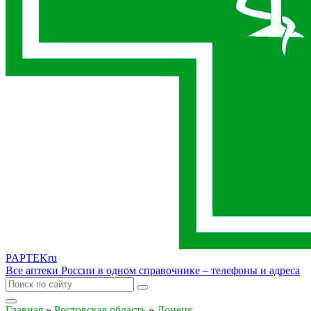
PAPTEK
ru
Все аптеки России в одном справочнике – телефоны и адреса
Главная
»
Ростовская область
»
Донецк