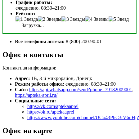
График работы:
ежедневно, 08:30–21:00
Рейтинг:
Загрузка...
Все телефоны аптеки:
8 (800) 200-90-01
Офис и контакты
Контактная информация:
Адрес:
1В, 3-й микрорайон, Донецк
Режим работы офиса:
ежедневно, 08:30–21:00
Сайт:
https://api.whatsapp.com/send?phone=79182009001
,
https://apteka-april.ru/
Социальные сети:
https://vk.com/aptekaaprel
https://ok.ru/aptekaaprel
https://www.youtube.com/channel/UCo43PhC3rV6nH
Офис на карте