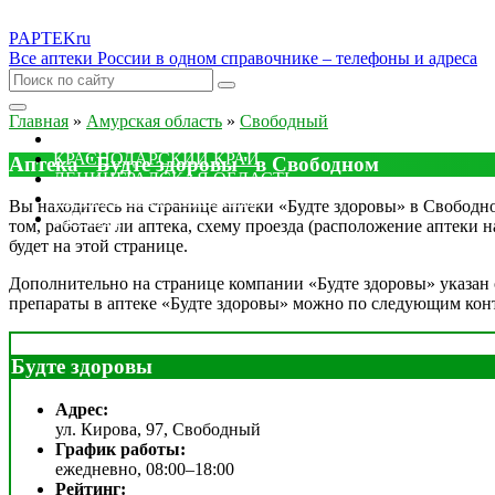
PAPTEK
ru
Все аптеки России в одном справочнике – телефоны и адреса
Главная
»
Амурская область
»
Свободный
МОСКОВСКАЯ ОБЛАСТЬ
КРАСНОДАРСКИЙ КРАЙ
Аптека "Будте здоровы" в Свободном
ЛЕНИНГРАДСКАЯ ОБЛАСТЬ
РОСТОВСКАЯ ОБЛАСТЬ
Вы находитесь на странице аптеки «Будте здоровы» в Свободном
ДРУГИЕ
том, работает ли аптека, схему проезда (расположение аптеки 
будет на этой странице.
Дополнительно на странице компании «Будте здоровы» указан о
препараты в аптеке «Будте здоровы» можно по следующим кон
Будте здоровы
Адрес:
ул. Кирова, 97, Свободный
График работы:
ежедневно, 08:00–18:00
Рейтинг: